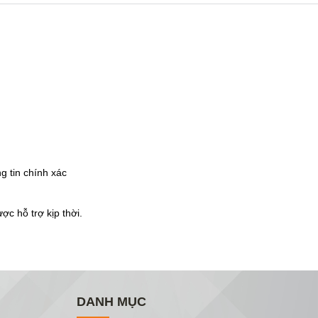
g tin chính xác
c hỗ trợ kịp thời.
DANH MỤC