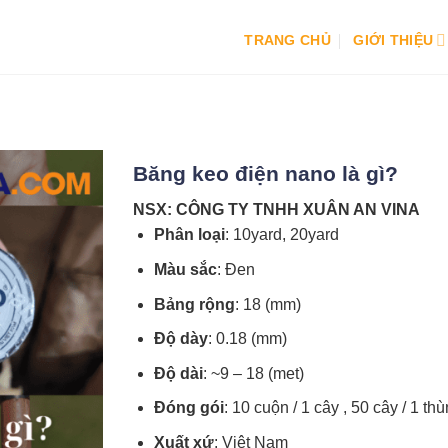
TRANG CHỦ
GIỚI THIỆU
Băng keo điện nano là gì?
NSX: CÔNG TY TNHH XUÂN AN VINA
Phân loại
:
10yard, 20yard
Màu sắc
:
Đen
Bảng rộng
:
18 (mm)
Độ dày
:
0.18 (mm)
Độ dài
:
~9 – 18 (met)
Đóng gói
:
10 cuộn / 1 cây , 50 cây / 1 thù
Xuất xứ
:
Việt Nam