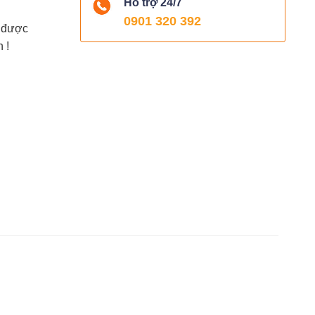
Hỗ trợ 24/7
0901 320 392
ể được
 !