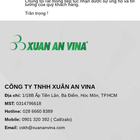
Chúng tôi rất mong tiếp tục nhận được sự ủng hộ và tin
tưởng của quý khách hàng.
Trân trọng !
CÔNG TY TNHH XUÂN AN VINA
Địa chỉ:
1/18B Ấp Tiền Lân, Bà Điểm, Hóc Môn, TP.HCM
MST:
0314796618
Hotline:
028 6660 8389
Mobile:
0901 320 392 ( Call/zalo)
Email:
cskh@xuananvina.com