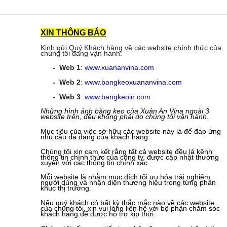
XIN THÔNG BÁO
Kinh gửi Quý Khách hàng về các website chính thức của
chúng tôi đang vận hành:
- Web 1
:
www.xuananvina.com
- Web 2
:
www.bangkeoxuananvina.com
- Web 3
:
www.bangkeoin.com
Những hình ảnh băng keo của Xuân An Vina ngoài 3
website trên, đều không phải do chúng tôi vận hành.
Mục tiêu của việc sở hữu các website này là để đáp ứng
nhu cầu đa dạng của khách hàng
Chúng tôi xin cam kết rằng tất cả website đều là kênh
thông tin chính thức của công ty, được cập nhật thường
xuyên với các thông tin chính xác
Mỗi website là nhằm mục đích tối ưu hóa trải nghiệm
người dùng và nhận diện thương hiệu trong từng phân
khúc thị trường.
Nếu quý khách có bất kỳ thắc mắc nào về các website
của chúng tôi, xin vui lòng liên hệ với bộ phận chăm sóc
khách hàng để được hỗ trợ kịp thời.